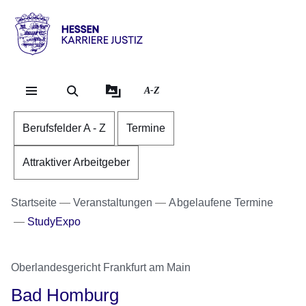
Direkt zum Kopf der Se
Direkt zum Inhalt
Direkt zum Fuß der Sei
karriere.justiz
-
hessen.de
A-Z
Berufsfelder A - Z
Termine
Attraktiver Arbeitgeber
Startseite
Veranstaltungen
Abgelaufene Termine
StudyExpo
Oberlandesgericht Frankfurt am Main
Bad Homburg