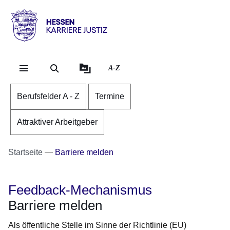
Direkt zum Kopf der Se
Direkt zum Inhalt
Direkt zum Fuß der Sei
karriere.justiz
-
hessen.de
A-Z
Berufsfelder A - Z
Termine
Attraktiver Arbeitgeber
Startseite
Barriere melden
Feedback-Mechanismus
Barriere melden
Als öffentliche Stelle im Sinne der Richtlinie (EU)