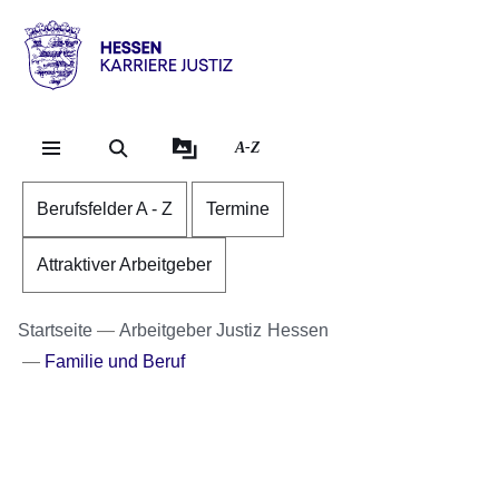
Direkt zum Kopf der Se
Direkt zum Inhalt
Direkt zum Fuß der Sei
karriere.justiz
-
hessen.de
A-Z
Berufsfelder A - Z
Termine
Attraktiver Arbeitgeber
Startseite
Arbeitgeber Justiz Hessen
Familie und Beruf