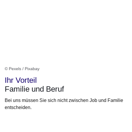
© Pexels / Pixabay
Ihr Vorteil
Familie und Beruf
Bei uns müssen Sie sich nicht zwischen Job und Familie
entscheiden.
Öffnet sich in einem neuen Fenster
Öffnet sich in einem neuen Fenster
Öffnet sich in einem neuen Fenster
Öffnet sich in einem neuen Fenster
Öffnet sich in einem neuen Fenster